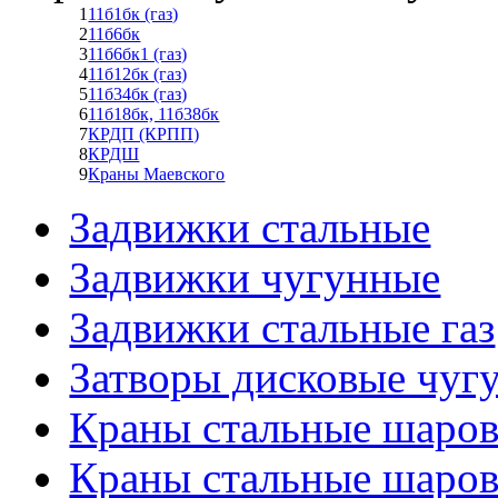
1
11б1бк (газ)
2
11б6бк
3
11б6бк1 (газ)
4
11б12бк (газ)
5
11б34бк (газ)
6
11б18бк, 11б38бк
7
КРДП (КРПП)
8
КРДШ
9
Краны Маевского
Задвижки стальные
Задвижки чугунные
Задвижки стальные газ
Затворы дисковые чуг
Краны стальные шаро
Краны стальные шаров