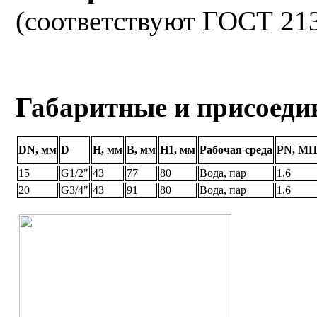
(соответствуют ГОСТ 21
Габаритные и присоед
DN, мм
D
H, мм
В, мм
Н1, мм
Рабочая среда
PN, МП
15
G1/2"
43
77
80
Вода, пар
1,6
20
G3/4"
43
91
80
Вода, пар
1,6